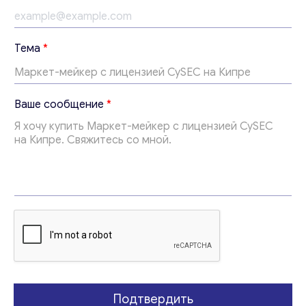
с
Тема
*
о
о
б
щ
Ваше сообщение
*
е
н
и
е
*
Свяжитесь со мной
В
а
ш
е
Подтвердить