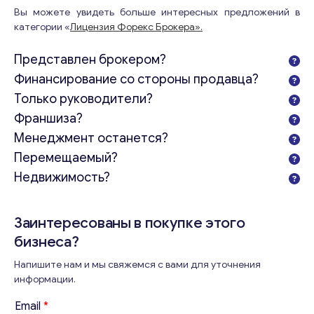
Вы можете увидеть больше интересных предложений в
категории «
Лицензия Форекс Брокера».
Представлен брокером?
Финансирование со стороны продавца?
Только руководители?
Франшиза?
Менеджмент останется?
Перемещаемый?
Консультация
Недвижимость?
Отправьте нам запрос, и мы свяжемся с вами в
ближайшее время.
Заинтересованы в покупке этого
Email
*
бизнеса?
Напишите нам и мы свяжемся с вами для уточнения
информации.
Ваши комментарии
*
Email
*