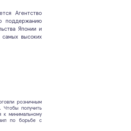
ется Агентство
ью поддержанию
ьства Японии и
 самых высоких
рговли розничным
. Чтобы получить
я к минимальному
авил по борьбе с