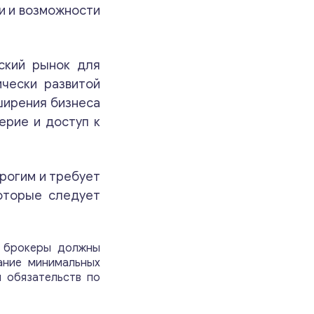
и и возможности
ский рынок для
чески развитой
ширения бизнеса
ерие и доступ к
трогим и требует
которые следует
и брокеры должны
ание минимальных
и обязательств по