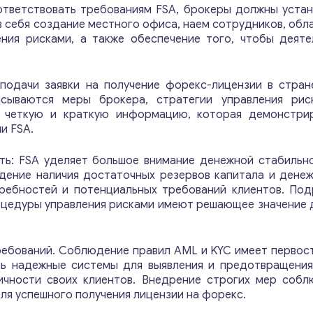
ответствовать требованиям FSA, брокеры должны уста
 в себя создание местного офиса, наем сотрудников, об
ния рисками, а также обеспечение того, чтобы деяте
 подачи заявки на получение форекс-лицензии в стран
сываются меры брокера, стратегии управления рис
ь четкую и краткую информацию, которая демонстри
и FSA.
ь: FSA уделяет большое внимание денежной стабильно
ение наличия достаточных резервов капитала и денеж
ребностей и потенциальных требований клиентов. По
оцедуры управления рисками имеют решающее значение
ебований. Соблюдение правил AML и KYC имеет первост
ь надежные системы для выявления и предотвращения
ичности своих клиентов. Внедрение строгих мер собл
я успешного получения лицензии на форекс.