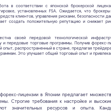
м
ота в соответствии с японской брокерской лиценз
м
ировке, установленных FSA. Ожидается, что брокеры
е
редств клиентов, управления рисками, безопасности да
н
гает создать положительную репутацию и снижает ри
т
а
р
и
вестна своей передовой технологической инфрастр
и
у и передовые торговые программы. Получив форекс-ли
E
й опыт, распространенный в стране, предлагая трейдер
m
раммам. Это улучшает общий торговый опыт и привлек
a
Свяжитесь со мной
i
l
 форекс-лицензии в Японии предлагает множест
емы. Строгие требования к настройке и высоки
буют значительных ресурсов и опыта. Кан