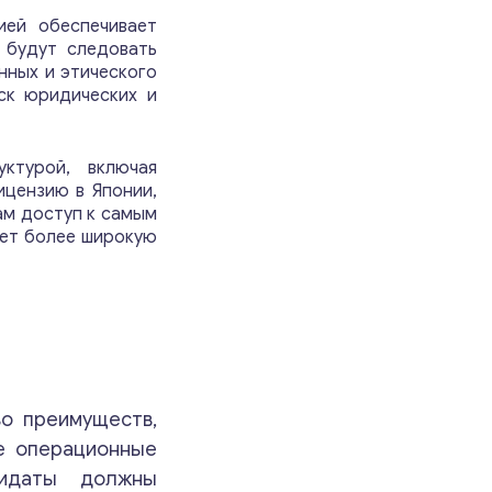
ией обеспечивает
 будут следовать
нных и этического
ск юридических и
уктурой, включая
цензию в Японии,
ам доступ к самым
ает более широкую
во преимуществ,
е операционные
дидаты должны