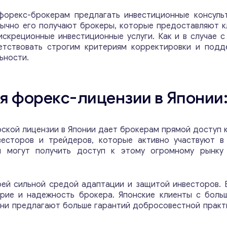
 форекс-брокерам предлагать инвестиционные консульт
бычно его получают брокеры, которые предоставляют 
скреционные инвестиционные услуги. Как и в случае с 
етствовать строгим критериям корректировки и подд
ьности.
 форекс-лицензии в Японии
Консультация
рской лицензии в Японии дает брокерам прямой доступ к
Отправьте нам запрос, и мы свяжемся с вами в
весторов и трейдеров, которые активно участвуют в
ближайшее время.
ы могут получить доступ к этому огромному рынку
Email
*
оей сильной средой адаптации и защитой инвесторов.
рие и надежность брокера. Японские клиенты с боль
они предлагают больше гарантий добросовестной практ
*
Ваши комментарии
*
к
о