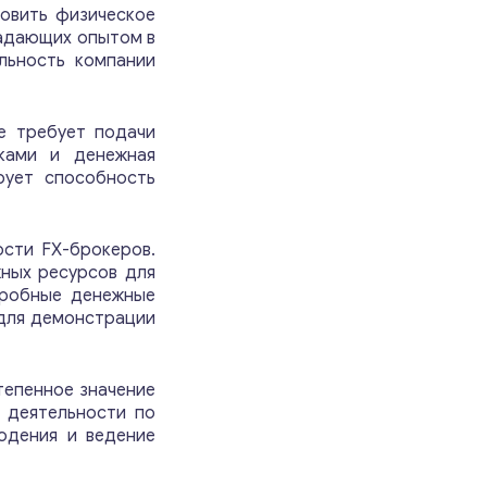
новить физическое
ладающих опытом в
льность компании
е требует подачи
ками и денежная
рует способность
сти FX-брокеров.
ных ресурсов для
дробные денежные
 для демонстрации
епенное значение
 деятельности по
юдения и ведение