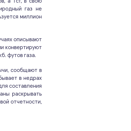
, а Tcf, в свою
иродный газ не
ьзуется миллион
учаях описывают
ии конвертируют
б. футов газа.
ычи, сообщают в
бывает в недрах
для составления
заны раскрывать
овой отчетности,