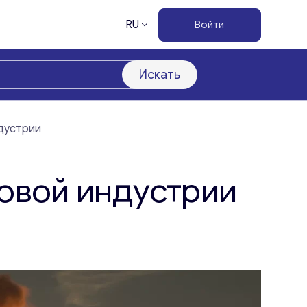
RU
Войти
Искать
дустрии
овой индустрии