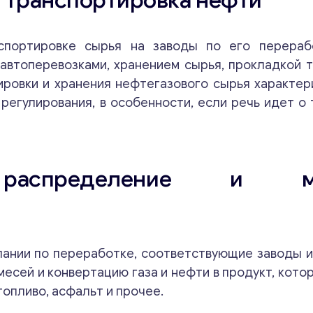
и транспортировка нефти
портировке сырья на заводы по его перерабо
автоперевозками, хранением сырья, прокладкой 
ировки и хранения нефтегазового сырья характер
регулирования, в особенности, если речь идет о
Консультация
, распределение и ма
Отправьте нам запрос, и мы свяжемся с вами в
ближайшее время.
к
Email
*
о
пании по переработке, соответствующие заводы
м
м
месей и конвертацию газа и нефти в продукт, кото
е
топливо, асфальт и прочее.
Ваши комментарии
*
н
т