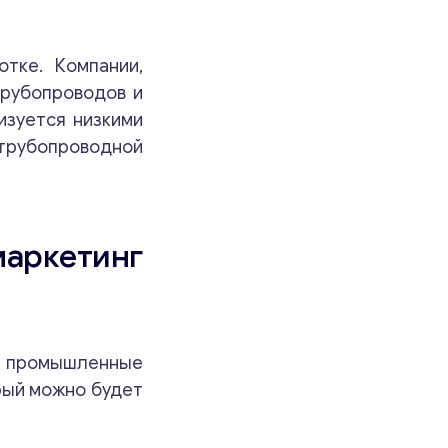
тке. Компании,
трубопроводов и
изуется низкими
 трубопроводной
ркетинг
 и промышленные
рый можно будет