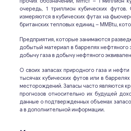
прочих обозначений, Mmcf – 1 миллион ку
очередь, 1 триллион кубических футов.
измеряются в кубических футах на фьючер
британских тепловых единиц – MMBtu, кото
Предприятия, которые занимаются разведк
добытый материал в баррелях нефтяного э
добычу газа в добычу нефтяного эквивалент
О своих запасах природного газа и нефти
тысячах кубических футов или в баррелях
месторождений. Запасы часто являются кр
прогнозов относительно их будущей дох
данные о подтвержденных объемах запасов 
а в дополнительной информации.