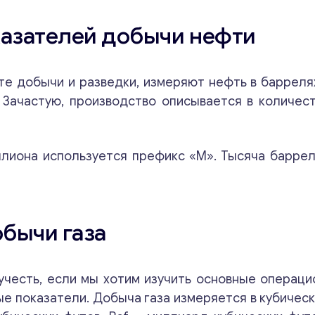
а
р
казателей добычи нефти
и
и
*
к
те добычи и разведки, измеряют нефть в барреля
о
Зачастую, производство описывается в количес
м
м
е
н
лиона используется префикс «М». Тысяча барреле
т
Свяжитесь со мной
а
р
и
и
обычи газа
учесть, если мы хотим изучить основные операц
е показатели. Добыча газа измеряется в кубическ