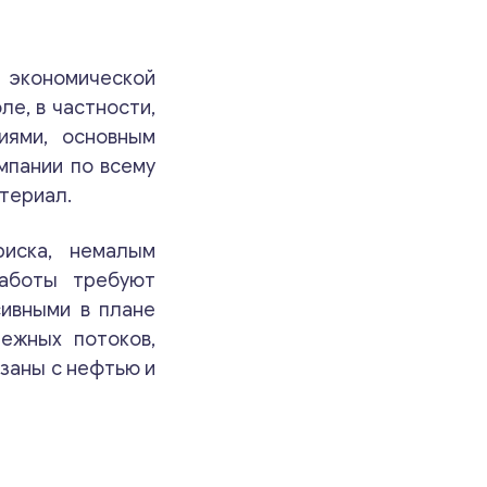
й экономической
е, в частности,
иями, основным
мпании по всему
териал.
иска, немалым
работы требуют
сивными в плане
ежных потоков,
заны с нефтью и