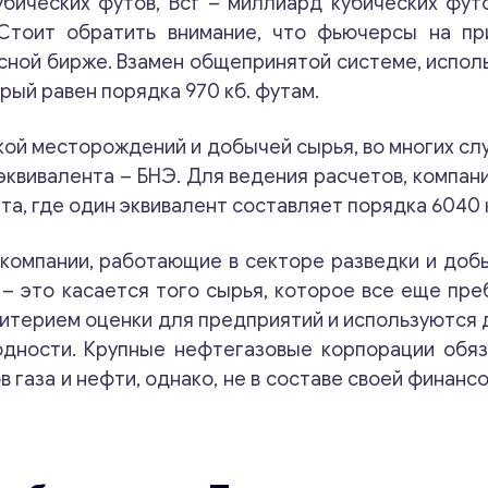
бических футов, Bcf – миллиард кубических футов
 Стоит обратить внимание, что фьючерсы на пр
сной бирже. Взамен общепринятой системе, испол
рый равен порядка 970 кб. футам.
ой месторождений и добычей сырья, во многих сл
квивалента – БНЭ. Для ведения расчетов, компан
а, где один эквивалент составляет порядка 6040 к
 компании, работающие в секторе разведки и доб
 – это касается того сырья, которое все еще пре
итерием оценки для предприятий и используются 
одности. Крупные нефтегазовые корпорации обя
газа и нефти, однако, не в составе своей финанс