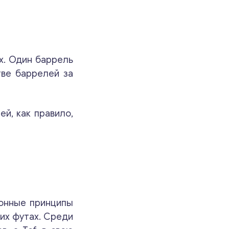
х. Один баррель
тве баррелей за
й, как правило,
ионные принципы
их футах. Среди