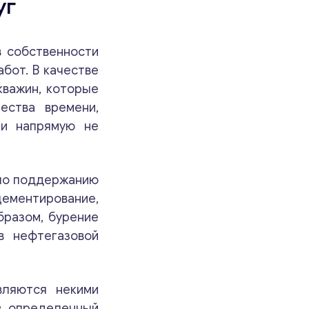
уг
в собственности
бот. В качестве
кважин, которые
ества времени,
ки напрямую не
т по поддержанию
ементирование,
бразом, бурение
в нефтегазовой
вляются некими
в определенный