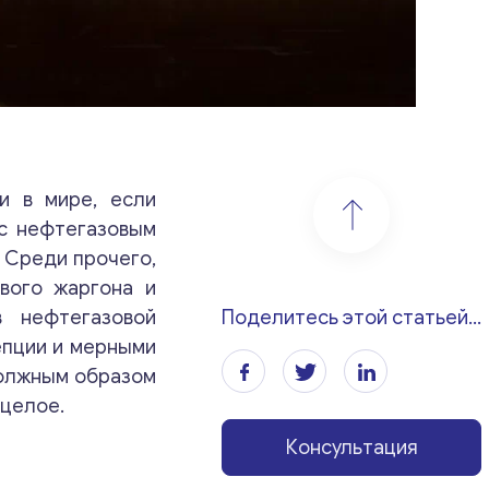
и в мире, если
 с нефтегазовым
 Среди прочего,
вого жаргона и
 нефтегазовой
Поделитесь этой статьей...
епции и мерными
должным образом
 целое.
Консультация