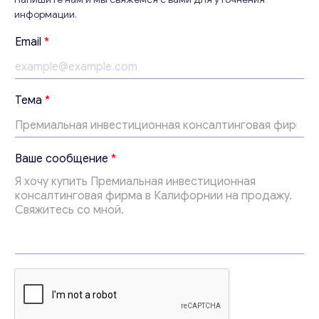
Ваши комментарии
*
информации.
Email
*
Тема
*
E
Ваше сообщение
*
m
a
i
l
Свяжитесь со мной
с
о
о
б
щ
е
н