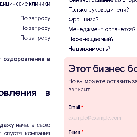
Финансирование со стор
дицинские клиники
Только руководители?
По запросу
Франшиза?
По запросу
Менеджмент останется?
По запросу
Перемещаемый?
Недвижимость?
у оздоровления в
Этот бизнес б
Но вы можете оставить з
овления в
вариант.
с
Email
*
о
о
б
одажу
начала свою
щ
Тема
*
т спустя компания
е