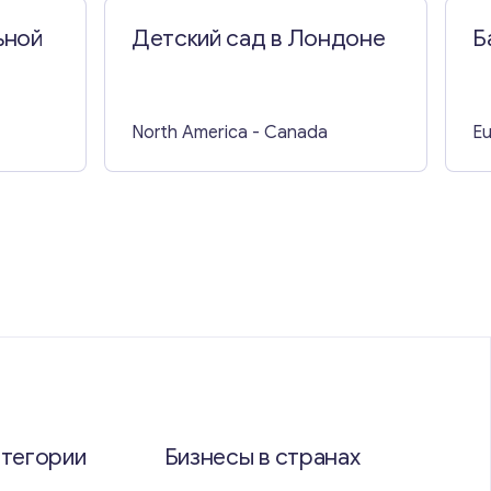
ьной
Детский сад в Лондоне
Б
North America
- Canada
E
атегории
Бизнесы в странах