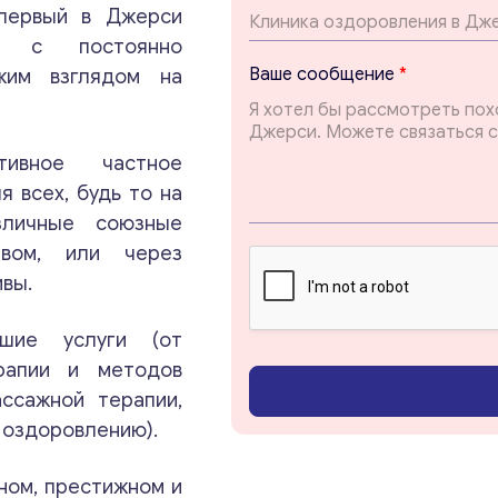
н
 первый в Джерси
и
тр с постоянно
е
Ваше сообщение
*
жим взглядом на
В
а
ш
е
ивное частное
Т
 всех, будь то на
е
м
зличные союзные
а
твом, или через
Консультация
вы.
Отправьте нам запрос, и мы свяжемся с вами в
шие услуги (от
ближайшее время.
ерапии и методов
ассажной терапии,
Email
*
 оздоровлению).
ном, престижном и