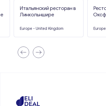
Итальянский ресторан в
Ресто
се
Линкольншире
Оксф
Europe
- United Kingdom
Europe