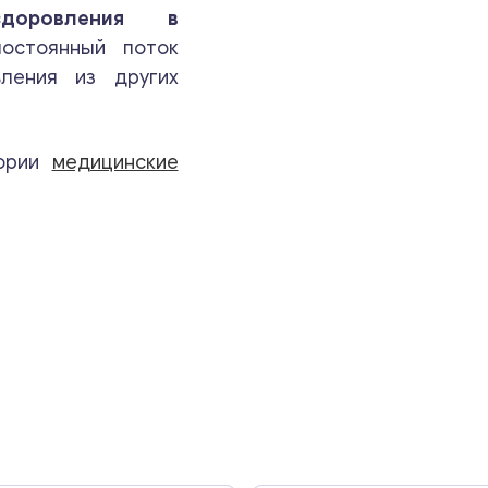
Ваши комментарии
*
здоровления в
стоянный поток
вления из других
гории
медицинские
Свяжитесь со мной