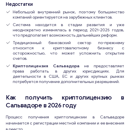
Недостатки
Небольшой внутренний рынок, поэтому большинство
компаний ориентируется на зарубежных клиентов.
Система находится в стадии развития и уже
неоднократно изменялась в период 2021-2025 годов,
что предполагает возможность дальнейших реформ.
Консультация
Традиционный банковский сектор по-прежнему
относится к криптовалютному бизнесу с
Отправьте нам запрос, и мы свяжемся с вами в
осторожностью, что может усложнить открытие
счетов.
ближайшее время.
Криптолицензия Сальвадора
не предоставляет
*
Email
*
права работать в других юрисдикциях. Для
*
деятельности в США, ЕС и других крупных рынках
В
потребуется получение дополнительных разрешений.
а
ш
Ваши комментарии
*
и
Как получить криптолицензию в
Сальвадоре в 2026 году
Процесс получения криптолицензии в Сальвадоре
начинается с регистрации местной компании и ее внесения
в реестр.