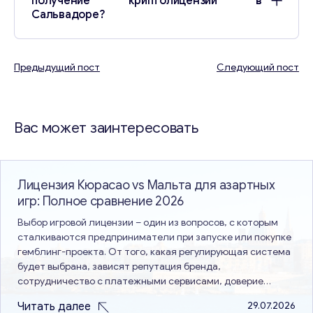
получение криптолицензии в
Сальвадоре?
Предыдущий пост
Следующий пост
Навигация
по
Вас может заинтересовать
записям
Лицензия Кюрасао vs Мальта для азартных
игр: Полное сравнение 2026
Выбор игровой лицензии – один из вопросов, с которым
сталкиваются предприниматели при запуске или покупке
гемблинг-проекта. От того, какая регулирующая система
будет выбрана, зависят репутация бренда,
сотрудничество с платежными сервисами, доверие
пользователей и перспективы выхода на новые рынки.
Читать далее
29.07.2026
Именно поэтому сравнение лицензий Кюрасао и Мальты