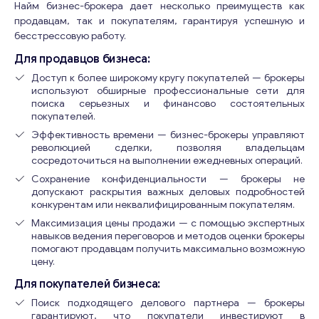
Найм бизнес-брокера дает несколько преимуществ как
продавцам, так и покупателям, гарантируя успешную и
бесстрессовую работу.
Для продавцов бизнеса:
Доступ к более широкому кругу покупателей — брокеры
Консультация
используют обширные профессиональные сети для
поиска серьезных и финансово состоятельных
покупателей.
Отправьте нам запрос, и мы свяжемся с вами в
ближайшее время.
Эффективность времени — бизнес-брокеры управляют
революцией сделки, позволяя владельцам
сосредоточиться на выполнении ежедневных операций.
Email
*
Сохранение конфиденциальности — брокеры не
допускают раскрытия важных деловых подробностей
конкурентам или неквалифицированным покупателям.
В
Ваши комментарии
*
Максимизация цены продажи — с помощью экспертных
а
навыков ведения переговоров и методов оценки брокеры
ш
помогают продавцам получить максимально возможную
и
цену.
к
Для покупателей бизнеса:
о
м
Поиск подходящего делового партнера — брокеры
м
гарантируют, что покупатели инвестируют в