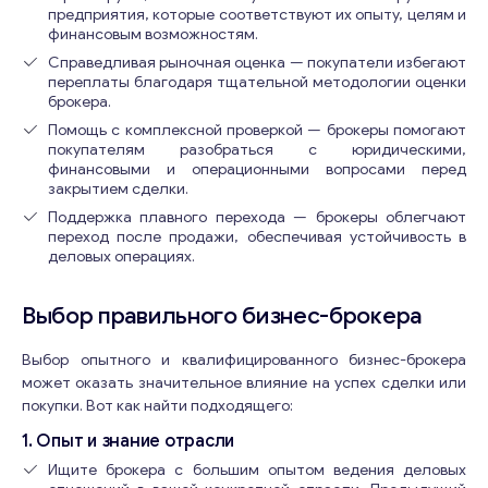
е
предприятия, которые соответствуют их опыту, целям и
н
финансовым возможностям.
т
Справедливая рыночная оценка — покупатели избегают
а
переплаты благодаря тщательной методологии оценки
р
брокера.
и
Помощь с комплексной проверкой — брокеры помогают
и
покупателям разобраться с юридическими,
Свяжитесь со мной
В
финансовыми и операционными вопросами перед
а
закрытием сделки.
ш
Поддержка плавного перехода — брокеры облегчают
и
переход после продажи, обеспечивая устойчивость в
деловых операциях.
Выбор правильного бизнес-брокера
Выбор опытного и квалифицированного бизнес-брокера
может оказать значительное влияние на успех сделки или
покупки. Вот как найти подходящего:
1. Опыт и знание отрасли
Ищите брокера с большим опытом ведения деловых