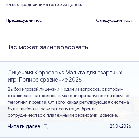
ваших предпринимательских целей.
Предыдущий пост
Следующий пост
Навигация
по
Вас может заинтересовать
записям
Лицензия Кюрасао vs Мальта для азартных
игр: Полное сравнение 2026
Выбор игровой лицензии – один из вопросов, с которым
сталкиваются предприниматели при запуске или покупке
гемблинг-проекта. От того, какая регулирующая система
будет выбрана, зависят репутация бренда,
сотрудничество с платежными сервисами, доверие
пользователей и перспективы выхода на новые рынки.
Читать далее
29.07.2026
Именно поэтому сравнение лицензий Кюрасао и Мальты
остается актуальной темой. Эти два варианта имеют