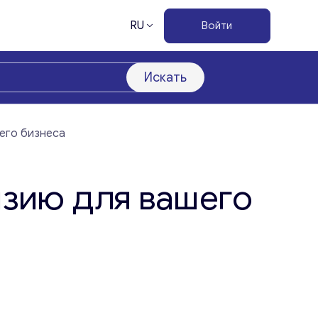
RU
Войти
Искать
его бизнеса
нзию для вашего