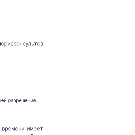
юрисконсультов
шей разрешение.
р времени имеет