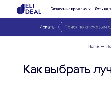
Бизнесы на продажу
Яхты на 
Искать
Home
—
Но
Как выбрать лу