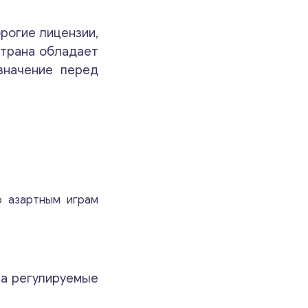
орогие лицензии,
страна обладает
значение перед
о азартным играм
на регулируемые