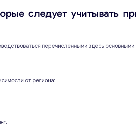
орые следует учитывать пр
ководствоваться перечисленными здесь основными
Консультация
Отправьте нам запрос, и мы свяжемся с вами в
исимости от региона:
ближайшее время.
Email
*
нг.
*
Ваши комментарии
*
к
о