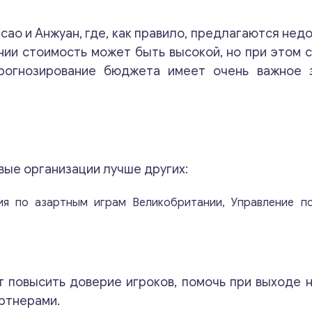
м
м
ао и Анжуан, где, как правило, предлагаются нед
е
н
ании стоимость может быть высокой, но при этом 
т
рогнозирование бюджета имеет очень важное 
а
р
и
и
*
Свяжитесь со мной
вые организации лучше других:
ия по азартным играм Великобритании, Управление п
т повысить доверие игроков, помочь при выходе 
артнерами.