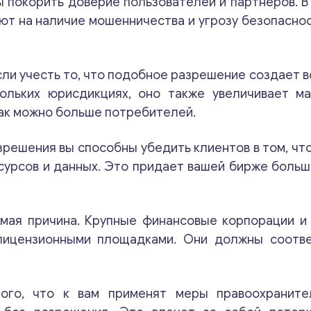
 покорить доверие пользователей и партнеров. В с
и
ют на наличие мошенничества и угрозу безопаснос
к
о
м
м
сли учесть то, что подобное разрешение создает 
е
н
кольких юрисдикциях, оно также увеличивает м
т
ак можно больше потребителей.
а
р
и
решения вы способны убедить клиентов в том, чт
и
Свяжитесь со мной
сурсов и данных. Это придает вашей бирже больш
мая причина. Крупные финансовые корпорации и
лицензионными площадками. Они должны соотве
того, что к вам применят меры правоохраните