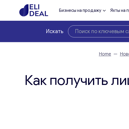
Бизнесы на продажу
Яхты на 
Искать
Home
—
Нов
Как получить л