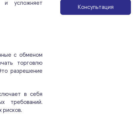
ь и усложняет
Консультация
нные с обменом
чать торговлю
Это разрешение
ключает в себя
х требований.
 рисков.