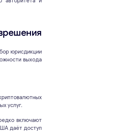
ю авторитета и
азрешения
ыбор юрисдикции
можности выхода
.
 криптовалютных
х услуг.
ередко включают
США даёт доступ