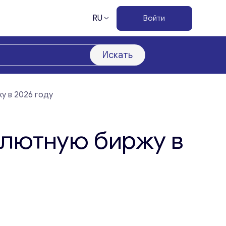
RU
Войти
Искать
у в 2026 году
алютную биржу в