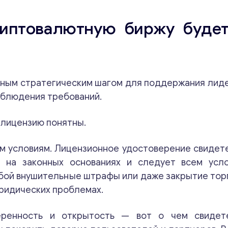
риптовалютную биржу будет
жным стратегическим шагом для поддержания лиде
соблюдения требований.
Консультация
 лицензию понятны.
Отправьте нам запрос, и мы свяжемся с вами в
ближайшее время.
м условиям. Лицензионное удостоверение свидете
 на законных основаниях и следует всем усло
В
Email
*
обой внушительные штрафы или даже закрытие тор
а
ш
юридических проблемах.
и
В
Ваши комментарии
*
еренность и открытость — вот о чем свидет
а
ш